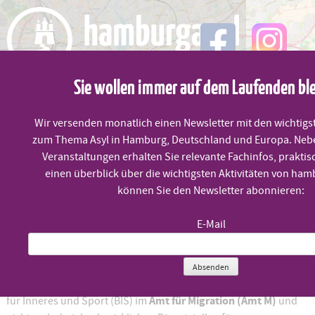
Skip
to
content
Sie wollen immer auf dem Laufenden bl
MENÜ
Wir versenden monatlich einen Newsletter mit den wichtigs
zum Thema Asyl in Hamburg, Deutschland und Europa. Neb
Änderung Zuständigkeit AsylbLG
Veranstaltungen erhalten Sie relevante Fachinfos, praktis
einen überblick über die wichtigsten Aktivitäten von ham
können Sie den Newsletter abonnieren:
Veröffentlicht am
10. Januar 2023
E-Mail
Seit dem 1. Januar 2023 liegt die Zuständigkeit bei der
Bearbeitung von Anträgen nach dem
Absenden
zentral
Asylbewerberleistungsgesetz (AsylbLG)
bei der Behörde
Amt für Migration (Amt M)
für Inneres und Sport (BIS) im
und