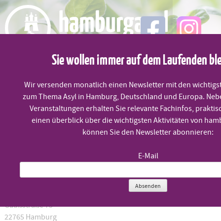
Skip
to
content
Sie wollen immer auf dem Laufenden bl
MENÜ
Wir versenden monatlich einen Newsletter mit den wichtigs
zum Thema Asyl in Hamburg, Deutschland und Europa. Neb
Diakonisches Werk Hamburg
Veranstaltungen erhalten Sie relevante Fachinfos, praktis
einen überblick über die wichtigsten Aktivitäten von ham
können Sie den Newsletter abonnieren:
Diakonisches Werk Hamburg
E-Mail
Referat Migration, Flucht und Interkulturelle Arbeit
Absenden
Magdalena Abu Elian
Gaußstraße 75
22765 Hamburg