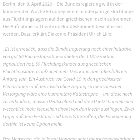
Berlin, den 8. April 2020 – Die Bundesregierung will in der
kommenden Woche 50 unbegleitete minderjährige Flüchtlinge
aus Flüchtlingslagern auf den griechischen Inseln aufnehmen.
Die Aufnahme soll heute im Bundeskabinett beschlossen
werden. Dazu erklärt Diakonie-Präsident Ulrich Lilie:
„Es ist erfreulich, dass die Bundesregierung nach einer Initiative
von gut 50 Bundestagsabgeordneten der CDU-Fraktion
signalisiert hat, 50 Flüchtlingskinder aus griechischen
Flüchtlingslagern aufzunehmen. Dies kann aber allenfalls ein
Anfang sein. Ein Ausbruch von Covid-19 in den griechischen
Elendslagern auf den Inseln ohne Zugang zu medizinischer
Versorgung wäre eine humanitäre Katastrophe – um diese noch
zu verhindern, müssen Deutschland und die EU jetzt handeln und
wesentlich mehr Menschen direkt von den Inseln ausfliegen. Zwei
Lager auf dem Festland sind bereits betroffen, die Evakuierung
dorthin ist keine Option mehr.
Den Menschen, die teils seit Monaten unter menschenunwürdigen