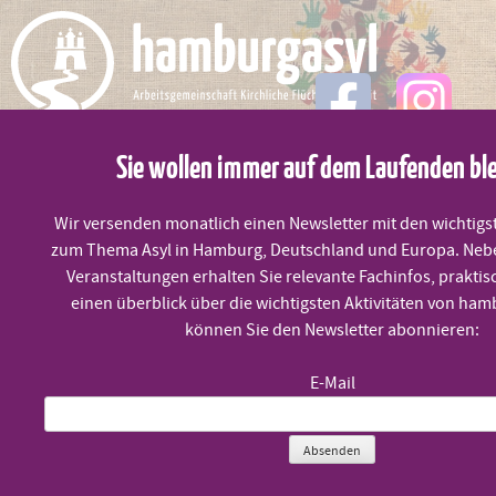
Skip
to
content
Sie wollen immer auf dem Laufenden bl
MENÜ
Wir versenden monatlich einen Newsletter mit den wichtigs
zum Thema Asyl in Hamburg, Deutschland und Europa. Neb
Aufnahme von UMF
Veranstaltungen erhalten Sie relevante Fachinfos, praktis
einen überblick über die wichtigsten Aktivitäten von ham
können Sie den Newsletter abonnieren:
Veröffentlicht am
9. April 2020
E-Mail
Angekündigte Aufnahme von 50 Flüchtlingskindern aus
Absenden
Griechenland kann nur der Anfang sein.