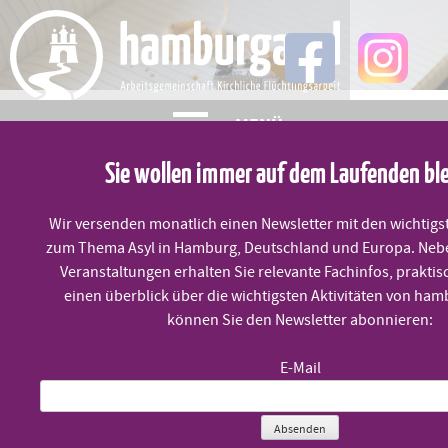
Skip
to
content
MENÜ
Sie wollen immer auf dem Laufenden bl
Gemeinsamer offener Brief
Wir versenden monatlich einen Newsletter mit den wichtigs
zum Thema Asyl in Hamburg, Deutschland und Europa. Neb
Veranstaltungen erhalten Sie relevante Fachinfos, praktis
Veröffentlicht am
31. März 2020
einen überblick über die wichtigsten Aktivitäten von ham
können Sie den Newsletter abonnieren:
… zur deutschen EU-Ratspräsidentschaft – Die Rechte von
E-Mail
Kindern in der Neuausrichtung der gemeinsamen
europäischen Asylpolitik
Absenden