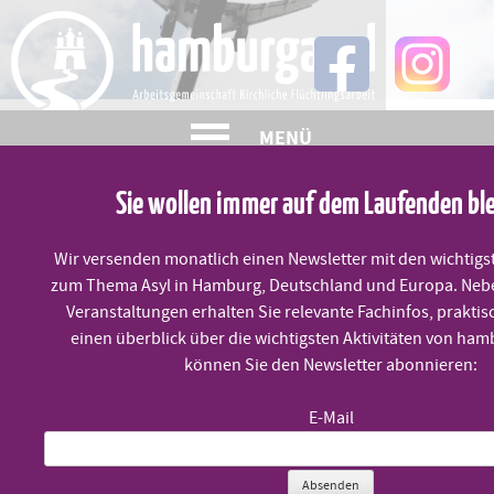
Skip
to
content
MENÜ
Sie wollen immer auf dem Laufenden bl
Jahresbericht
Wir versenden monatlich einen Newsletter mit den wichtigs
zum Thema Asyl in Hamburg, Deutschland und Europa. Neb
Abschiebebeobachtung
Veranstaltungen erhalten Sie relevante Fachinfos, praktis
einen überblick über die wichtigsten Aktivitäten von ham
können Sie den Newsletter abonnieren:
Veröffentlicht am
9. April 2024
E-Mail
Pressemitteilung Diakonie Hamburg, 9. April 2024
:
Abschiebungen von Kindern und psychisch Erkrankten
Absenden