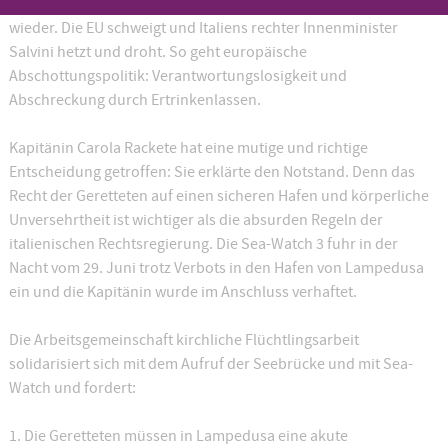
Rackete 53 Menschen das Leben – dann begann das Warten. Mal
wieder. Die EU schweigt und Italiens rechter Innenminister
Salvini hetzt und droht. So geht europäische
Abschottungspolitik: Verantwortungslosigkeit und
Abschreckung durch Ertrinkenlassen.
Kapitänin Carola Rackete hat eine mutige und richtige
Entscheidung getroffen: Sie erklärte den Notstand. Denn das
Recht der Geretteten auf einen sicheren Hafen und körperliche
Unversehrtheit ist wichtiger als die absurden Regeln der
italienischen Rechtsregierung. Die Sea-Watch 3 fuhr in der
Nacht vom 29. Juni trotz Verbots in den Hafen von Lampedusa
ein und die Kapitänin wurde im Anschluss verhaftet.
Die Arbeitsgemeinschaft kirchliche Flüchtlingsarbeit
solidarisiert sich mit dem Aufruf der Seebrücke und mit Sea-
Watch und fordert:
1. Die Geretteten müssen in Lampedusa eine akute