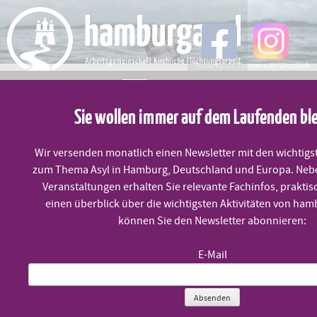
Skip
to
content
Photo by Ian Espinosa on Unsplash
MENÜ
Sie wollen immer auf dem Laufenden bl
Freiheit für Seenotretter*innen
Wir versenden monatlich einen Newsletter mit den wichtigs
zum Thema Asyl in Hamburg, Deutschland und Europa. Neb
Veranstaltungen erhalten Sie relevante Fachinfos, praktis
einen überblick über die wichtigsten Aktivitäten von ham
Veröffentlicht am
1. Juli 2019
können Sie den Newsletter abonnieren:
Sicherer Hafen für die Geretteten auf der Sea-Watch 3 – sofort!
E-Mail
Freiheit für die Sea-Watch 3 und ihre Crew!
Absenden
Am 12. Juni rettete die Sea-Watch 3 mit Kapitänin Carola