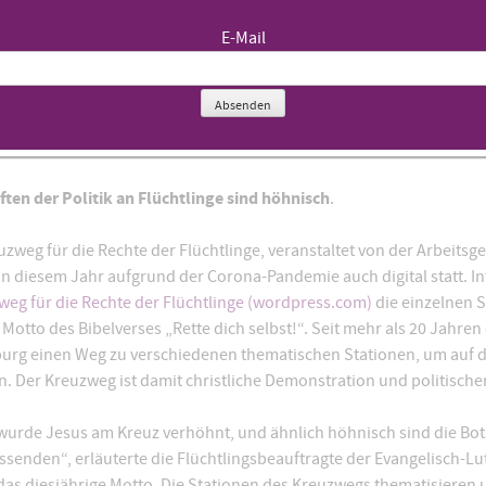
E-Mail
Absenden
ten der Politik an Flüchtlinge sind höhnisch
.
uzweg für die Rechte der Flüchtlinge, veranstaltet von der Arbeitsg
 in diesem Jahr aufgrund der Corona-Pandemie auch digital statt. 
eg für die Rechte der Flüchtlinge (wordpress.com)
die einzelnen S
Motto des Bibelverses „Rette dich selbst!“. Seit mehr als 20 Jahre
mburg einen Weg zu verschiedenen thematischen Stationen, um auf 
 Der Kreuzweg ist damit christliche Demonstration und politischer
 wurde Jesus am Kreuz verhöhnt, und ähnlich höhnisch sind die Bo
ussenden“, erläuterte die Flüchtlingsbeauftragte der Evangelisch-Lu
das diesjährige Motto. Die Stationen des Kreuzwegs thematisieren