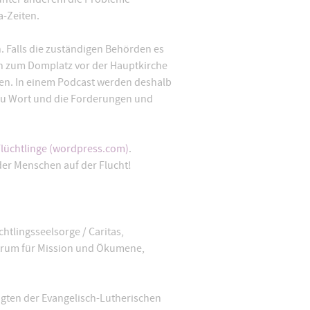
a-Zeiten.
. Falls die zuständigen Behörden es
nn zum Domplatz vor der Hauptkirche
en. In einem Podcast werden deshalb
r zu Wort und die Forderungen und
Flüchtlinge (wordpress.com)
.
der Menschen auf der Flucht!
htlingsseelsorge / Caritas,
trum für Mission und Ökumene,
ragten der Evangelisch-Lutherischen