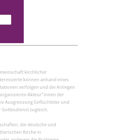
emeinschaft kirchlicher
Interessierte können anhand eines
tationen verfolgen und die Anliegen
n organisieren Akteur*innen der
die Ausgrenzung Geflüchteter und
 Gottesdienst zugleich.
tschaften, die deutsche und
therischen Kirche in
 unter anderem die Probleme