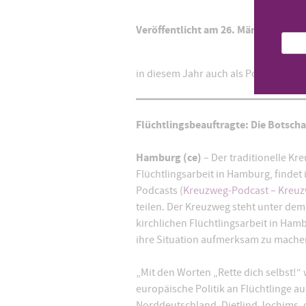
Veröffentlicht am
26. März 2021
in diesem Jahr auch als Podcast!
Flüchtlingsbeauftragte: Die Botschaf
Hamburg (ce)
– Der traditionelle Kre
Flüchtlingsarbeit in Hamburg, findet
Podcasts (
Kreuzweg-Podcast – Kreuzw
teilen. Der Kreuzweg steht unter dem 
kirchlichen Flüchtlingsarbeit in Ha
ihre Situation aufmerksam zu machen.
„Mit den Worten „Rette dich selbst!“
europäische Politik an Flüchtlinge a
Norddeutschland, Dietlind Jochims, 