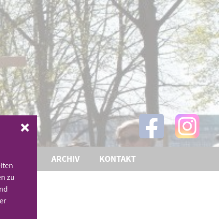
THEMEN
ARCHIV
KONTAKT
iten
en zu
und
er