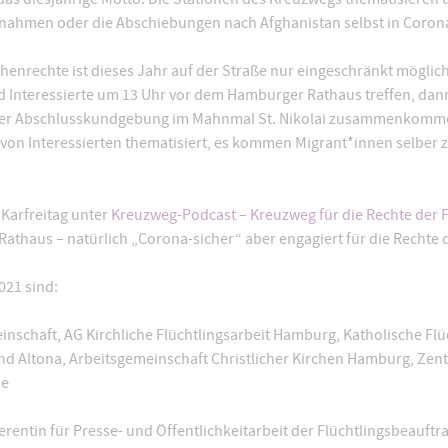
ufnahmen oder die Abschiebungen nach Afghanistan selbst in Coron
chenrechte ist dieses Jahr auf der Straße nur eingeschränkt möglich
d Interessierte um 13 Uhr vor dem Hamburger Rathaus treffen, da
u einer Abschlusskundgebung im Mahnmal St. Nikolai zusammenkomm
s von Interessierten thematisiert, es kommen Migrant*innen selbe
 Karfreitag unter
Kreuzweg-Podcast – Kreuzweg für die Rechte der 
thaus – natürlich „Corona-sicher“ aber engagiert für die Rechte 
021 sind:
nschaft, AG Kirchliche Flüchtlingsarbeit Hamburg, Katholische Flüc
Altona, Arbeitsgemeinschaft Christlicher Kirchen Hamburg, Zen
he
erentin für Presse- und Öffentlichkeitarbeit der Flüchtlingsbeauft