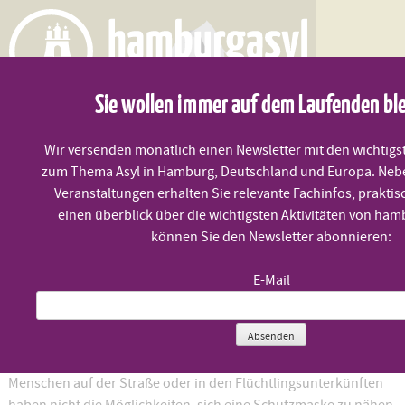
Skip
to
content
Sie wollen immer auf dem Laufenden bl
MENÜ
Wir versenden monatlich einen Newsletter mit den wichtigs
zum Thema Asyl in Hamburg, Deutschland und Europa. Neb
Veranstaltungen erhalten Sie relevante Fachinfos, praktis
einen überblick über die wichtigsten Aktivitäten von ham
Masken für alle
können Sie den Newsletter abonnieren:
E-Mail
Veröffentlicht am
20. April 2020
Absenden
Soli-Nähaktion für bedürftige Menschen!
Menschen auf der Straße oder in den Flüchtlingsunterkünften