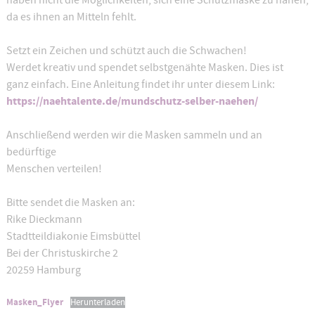
haben nicht die Möglichkeiten, sich eine Schutzmaske zu nähen,
da es ihnen an Mitteln fehlt.
Setzt ein Zeichen und schützt auch die Schwachen!
Werdet kreativ und spendet selbstgenähte Masken. Dies ist
ganz einfach. Eine Anleitung findet ihr unter diesem Link:
https://naehtalente.de/mundschutz-selber-naehen/
Anschließend werden wir die Masken sammeln und an
bedürftige
Menschen verteilen!
Bitte sendet die Masken an:
Rike Dieckmann
Stadtteildiakonie Eimsbüttel
Bei der Christuskirche 2
20259 Hamburg
Masken_Flyer
Herunterladen