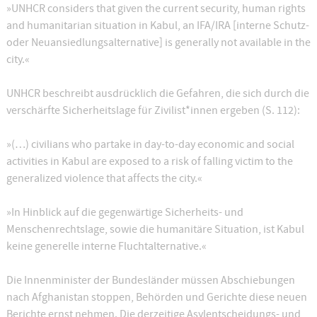
»UNHCR considers that given the current security, human rights
and humanitarian situation in Kabul, an IFA/IRA [interne Schutz-
oder Neuansiedlungsalternative] is generally not available in the
city.«
UNHCR beschreibt ausdrücklich die Gefahren, die sich durch die
verschärfte Sicherheitslage für Zivilist*innen ergeben (S. 112):
»(…) civilians who partake in day-to-day economic and social
activities in Kabul are exposed to a risk of falling victim to the
generalized violence that affects the city.«
»In Hinblick auf die gegenwärtige Sicherheits- und
Menschenrechtslage, sowie die humanitäre Situation, ist Kabul
keine generelle interne Fluchtalternative.«
Die Innenminister der Bundesländer müssen Abschiebungen
nach Afghanistan stoppen, Behörden und Gerichte diese neuen
Berichte ernst nehmen. Die derzeitige Asylentscheidungs- und