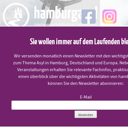
Skip
to
content
MENÜ
Sie wollen immer auf dem Laufenden bl
Wir versenden monatlich einen Newsletter mit den wichtigs
Neue UNHCR-Richtlinien:
zum Thema Asyl in Hamburg, Deutschland und Europa. Neb
Veranstaltungen erhalten Sie relevante Fachinfos, praktis
Abschiebungen sind dringend
einen überblick über die wichtigsten Aktivitäten von ham
können Sie den Newsletter abonnieren:
auszusetzen
E-Mail
Absenden
Veröffentlicht am
12. September 2018