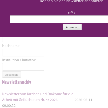
können Sie den Newsletter abonnieren:
Anrede
E-Mail
Titel
Absenden
Vorname
Nachname
Institution / Initiative
Absenden
Newsletterarchiv
Newsletter von Kirchen und Diakonie für die
Arbeit mit Geflüchteten Nr. 4/ 2026
2026-06-11
09:00:12