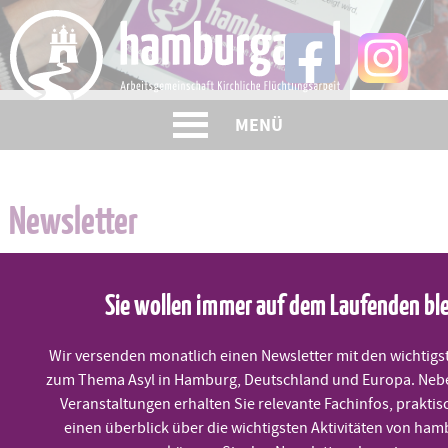
Skip
to
content
MENÜ
Newsletter
Sie wollen immer auf dem Laufenden bl
Hier finden Sie unseren Newsletter und können ihn abonnieren.
Weitere
Wir versenden monatlich einen Newsletter mit den wichtigs
zum Thema Asyl in Hamburg, Deutschland und Europa. Neb
E-Mail
Veranstaltungen erhalten Sie relevante Fachinfos, praktis
einen überblick über die wichtigsten Aktivitäten von ham