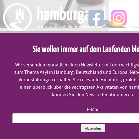
Skip
to
content
MENÜ
Sie wollen immer auf dem Laufenden bl
Studierende aus Drittstaaten
Wir versenden monatlich einen Newsletter mit den wichtigs
zum Thema Asyl in Hamburg, Deutschland und Europa. Neb
Veranstaltungen erhalten Sie relevante Fachinfos, praktis
einen überblick über die wichtigsten Aktivitäten von ham
Veröffentlicht am
8. Juli 2022
können Sie den Newsletter abonnieren:
Geflüchteten drittstaatsangehörigen Studierenden
E-Mail
aus der Ukraine eine Perspektive geben!
Pressemitteilung vom 7. Juli
: Die allgemeinen
Absenden
Studierendenausschüsse der Universitäten aus Hamburg