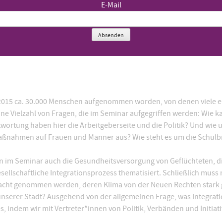
E-Mail
auseminar)
Absenden
 2015 ca. 30.000 Menschen aufgenommen worden, von denen viele e
ine Vielzahl von Fragen, die im Seminar aufgegriffen werden: Wie ka
wortung haben hier die Arbeitgeberseite und die Politik? Und wie u
aßnahmen auf Frauen und Männer aus? Wie steht es um die Schulb
im Seminar auch die Gesundheitsversorgung von Geflüchteten, die
sellschaftliche Integrationsprozess thematisiert. Schließlich m
tracht genommen werden, deren Klima von der Neuen Rechten stark 
 unserer Stadt? Ausgehend von der allgemeinen Frage, was Integrati
, indem wir mit Vertreter*innen von Politik, Verbänden und Initiati