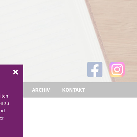
THEMEN
ARCHIV
KONTAKT
iten
en zu
und
er