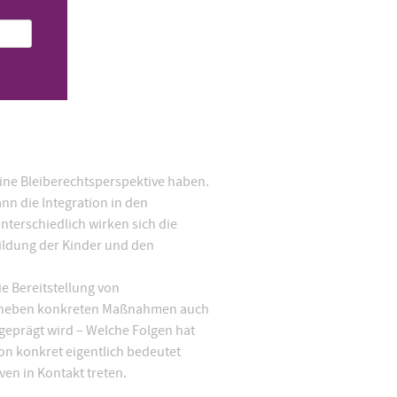
ine Bleiberechtsperspektive haben.
nn die Integration in den
nterschiedlich wirken sich die
ildung der Kinder und den
 Bereitstellung von
uss neben konkreten Maßnahmen auch
geprägt wird – Welche Folgen hat
on konkret eigentlich bedeutet
ven in Kontakt treten.