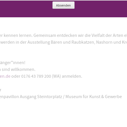
Absenden
r kennen lernen. Gemeinsam entdecken wir die Vielfalt der Arten e
 werden in der Ausstellung Bären und Raubkatzen, Nashorn und Kr
gänger*innen!
n sind willkommen.
sen.de
oder 0176 43 789 200 (WA) anmelden.
r
npavillon Ausgang Steintorplatz / Museum für Kunst & Gewerbe