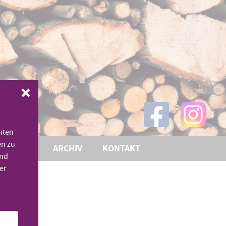
iten
en zu
THEMEN
ARCHIV
KONTAKT
und
er