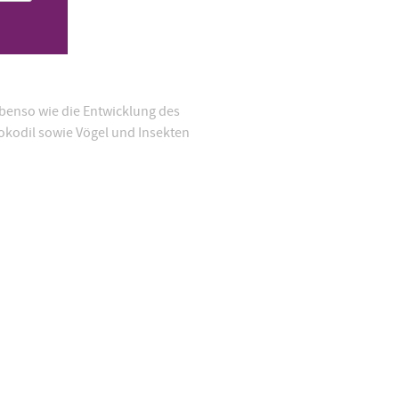
benso wie die Entwicklung des
okodil sowie Vögel und Insekten