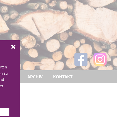
iten
en zu
THEMEN
ARCHIV
KONTAKT
und
er