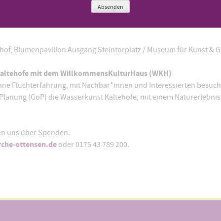
Absenden
hof, Blumenpavillon Ausgang Steintorplatz / Museum für Kunst & 
 Kaltehofe mit dem WillkommensKulturHaus (WKH)
e Fluchterfahrung, mit Nachbar*innen und Interessierten besuche
 Planung (GöP) die Wasserkunst Kaltehofe, mit einem Naturerlebnis
uen uns über Spenden.
rche-ottensen.de
oder 0176 43 789 200.