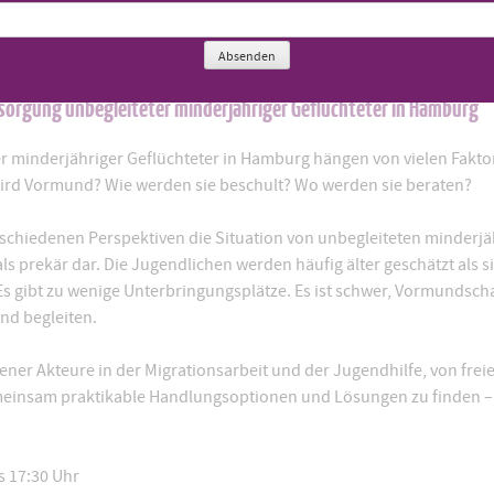
hr
Absenden
rsorgung unbegleiteter minderjähriger Geflüchteter in Hamburg
 minderjähriger Geflüchteter in Hamburg hängen von vielen Faktore
ird Vormund? Wie werden sie beschult? Wo werden sie beraten?
rschiedenen Perspektiven die Situation von unbegleiteten minderjä
 als prekär dar. Die Jugendlichen werden häufig älter geschätzt als s
gibt zu wenige Unterbringungsplätze. Es ist schwer, Vormundschaf
nd begleiten.
ener Akteure in der Migrationsarbeit und der Jugendhilfe, von fre
meinsam praktikable Handlungsoptionen und Lösungen zu finden –
s 17:30 Uhr