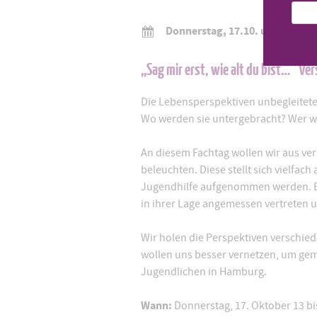
Donnerstag, 17.10. um 13:00 U
„Sag mir erst, wie alt du bist…“ Ve
Die Lebensperspektiven unbegleiteter
Wo werden sie untergebracht? Wer w
An diesem Fachtag wollen wir aus ve
beleuchten. Diese stellt sich vielfach
Jugendhilfe aufgenommen werden. Es 
in ihrer Lage angemessen vertreten u
Wir holen die Perspektiven verschied
wollen uns besser vernetzen, um ge
Jugendlichen in Hamburg.
Wann:
Donnerstag, 17. Oktober 13 bi