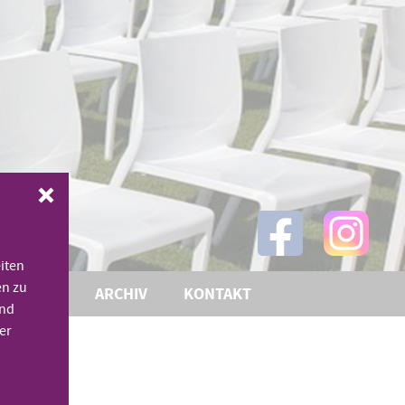
iten
en zu
THEMEN
ARCHIV
KONTAKT
und
er