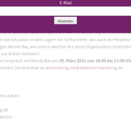
E-Mail
Absenden
 Nichtregierungsorganisation, die in verschiedenen europäischen
t dem Blick auf Bosnien sprechen wir mit Nicola Bay, dem Koordinato
t die Situation in den Lagern für Geflüchtete, wie auch die Reaktion
gen Nicola Bay, wie und in welcher Art seine Organisation Unterstüt
ur Arbeit motiviert.
29. März 2021 von 16:00 bis 17:00 U
im Gespräch mit Nicola Bay am
senden Sie eine Mail an
anmeldung.me@diakonie-hamburg.de
elle Arbeit
g.de
iakonie