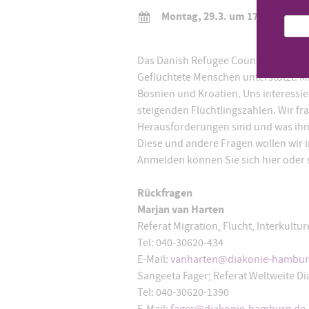
Montag, 29.3. um 17:00 Uhr
Das Danish Refugee Council ist eine
Geflüchtete Menschen unterstützt. Mi
Bosnien und Kroatien. Uns interessier
steigenden Flüchtlingszahlen. Wir fra
Herausforderungen sind und was ihn z
Diese und andere Fragen wollen wir 
Anmelden können Sie sich hier oder 
Rückfragen
Marjan van Harten
Referat Migration, Flucht, Interkultur
Tel: 040-30620-434
E-Mail:
vanharten@diakonie-hambur
Sangeeta Fager; Referat Weltweite D
Tel: 040-30620-1390