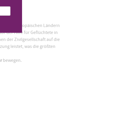
 und außereuropäischen Ländern
r der Hilfe für Geflüchtete in
en der Zivilgesellschaft auf die
zung leistet, was die größten
hr
bewegen.