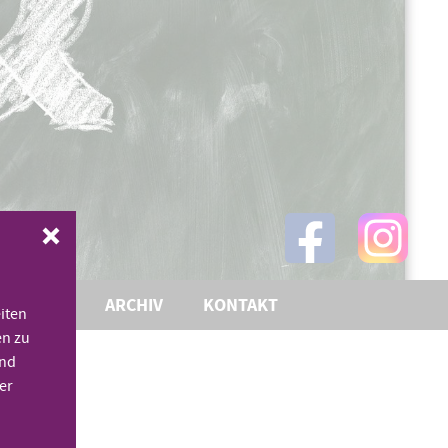
THEMEN
ARCHIV
KONTAKT
iten
en zu
und
er