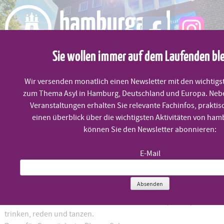
Skip
to
content
Sie wollen immer auf dem Laufenden bl
MENÜ
Wir versenden monatlich einen Newsletter mit den wichtigs
zum Thema Asyl in Hamburg, Deutschland und Europa. Neb
Feierabend im WKH
Veranstaltungen erhalten Sie relevante Fachinfos, praktis
einen überblick über die wichtigsten Aktivitäten von ham
können Sie den Newsletter abonnieren:
Freitag, 6.9. um 19:00 Uhr
E-Mail
Feierabend mit der Lola-Band!!
Absenden
Im WillkommensKulturHaus zusammenkommen, essen,
trinken, reden und tanzen.