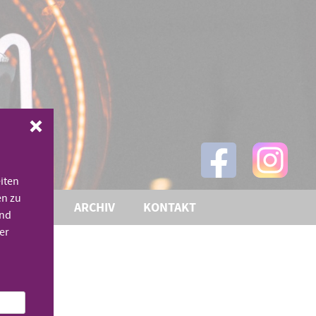
iten
en zu
THEMEN
ARCHIV
KONTAKT
und
er