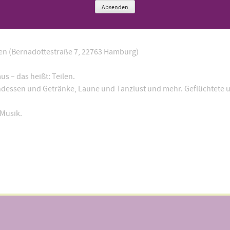
Absenden
n (
Bernadottestraße 7, 22763 Hamburg
)
 – das heißt: Teilen.
endessen und Getränke, Laune und Tanzlust und mehr. Geflüchtete 
 Musik.