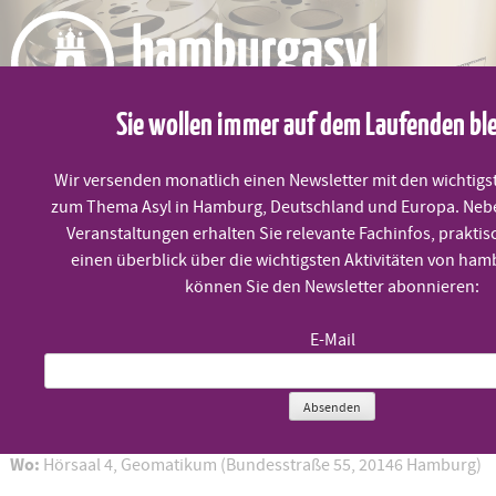
Skip
to
content
Sie wollen immer auf dem Laufenden bl
Wir versenden monatlich einen Newsletter mit den wichtigs
MENÜ
zum Thema Asyl in Hamburg, Deutschland und Europa. Neb
Veranstaltungen erhalten Sie relevante Fachinfos, praktis
einen überblick über die wichtigsten Aktivitäten von ham
Film: Green Border
können Sie den Newsletter abonnieren:
E-Mail
Donnerstag, 22.5. um 18:30 Uhr
Absenden
Wann:
Donnerstag, 22. Mai, 18:30 Uhr
Wo:
Hörsaal 4, Geomatikum (Bundesstraße 55, 20146 Hamburg)