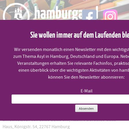
Skip
to
content
Sie wollen immer auf dem Laufenden bl
MENÜ
Wir versenden monatlich einen Newsletter mit den wichtigs
zum Thema Asyl in Hamburg, Deutschland und Europa. Neb
Fortbildung
Veranstaltungen erhalten Sie relevante Fachinfos, praktis
einen überblick über die wichtigsten Aktivitäten von ham
können Sie den Newsletter abonnieren:
Dienstag, 28.2. um 18:00 Uhr
E-Mail
„Genderspezifische Aspekte im Asylverfahren“
Absenden
für Freiwillige in der Flüchtlingsarbeit
am 28.02.2017 von 18.00-21.00 Uhr, Raum 9 Dorothee-Sölle-
Haus, Königstr. 54, 22767 Hamburg