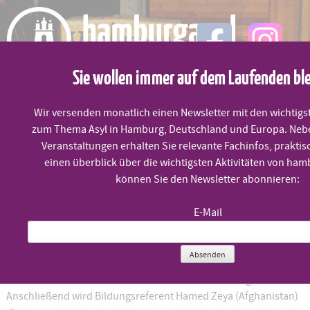
Skip
to
content
Sie wollen immer auf dem Laufenden bl
MENÜ
Wir versenden monatlich einen Newsletter mit den wichtigs
zum Thema Asyl in Hamburg, Deutschland und Europa. Neb
Frauen in Afghanistan
Veranstaltungen erhalten Sie relevante Fachinfos, praktis
einen überblick über die wichtigsten Aktivitäten von ham
können Sie den Newsletter abonnieren:
Donnerstag, 14.3. um 13:30 Uhr
E-Mail
am 14.
Anlässlich des Internationalen Frauentages haben wir
Absenden
März im WKH Sprech-Café
einen ganz besonderen Gast:
Frau Leila Mohebi berichtet über Frauenrechte in Afghanistan.
Anschließend wird Bildungsreferent Hamed Zeya (Afghanistan)