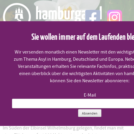
Skip
to
content
Sie wollen immer auf dem Laufenden bl
MENÜ
Wir versenden monatlich einen Newsletter mit den wichtigs
zum Thema Asyl in Hamburg, Deutschland und Europa. Neb
Frühling im Heuckenlock
Veranstaltungen erhalten Sie relevante Fachinfos, praktis
einen überblick über die wichtigsten Aktivitäten von ham
können Sie den Newsletter abonnieren:
Samstag, 25.3. um 12:30 Uhr
E-Mail
Wann:
Samstag, 25. März, 12:30 Uhr
Wo:
Treffpunkt Hauptbahnhof (Blumenladen) um 12:30 Uhr.
Absenden
Im Süden der Elbinsel Wilhelmsburg gelegen, findet man mit