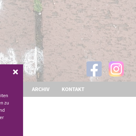
THEMEN
ARCHIV
KONTAKT
iten
en zu
und
er