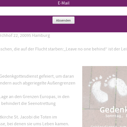
E-Mail
Absenden
irchhof 22, 20095 Hamburg
hen, die auf der Flucht starben:„Leave no one behind“ ist der Lei
 Gedenkgottesdienst gefeiert, um daran
 sondern auch abgeriegelte Außengrenzen
Lage an den Grenzen Europas, in den
 behindert die Seenotrettung
kirche St. Jacobi die Toten im
isse, bei denen sie ums Leben kamen.