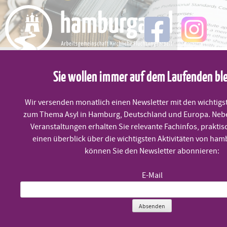
Skip
to
content
MENÜ
Sie wollen immer auf dem Laufenden bl
Wir versenden monatlich einen Newsletter mit den wichtigs
Gesetzesänderungen im Bereich
zum Thema Asyl in Hamburg, Deutschland und Europa. Neb
Veranstaltungen erhalten Sie relevante Fachinfos, praktis
Abschiebung und Duldung
einen überblick über die wichtigsten Aktivitäten von ham
können Sie den Newsletter abonnieren:
E-Mail
Mittwoch, 30.9. um 10:00 Uhr
Absenden
Online-Fortbildung