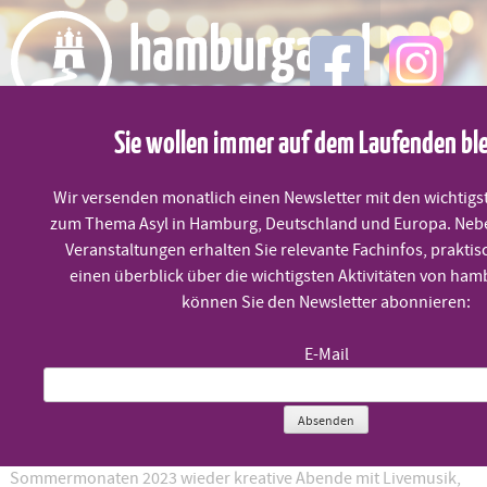
Skip
to
content
Sie wollen immer auf dem Laufenden bl
MENÜ
Wir versenden monatlich einen Newsletter mit den wichtigs
Groove Connection Regerhof
zum Thema Asyl in Hamburg, Deutschland und Europa. Neb
Veranstaltungen erhalten Sie relevante Fachinfos, praktis
einen überblick über die wichtigsten Aktivitäten von ham
können Sie den Newsletter abonnieren:
Donnerstag, 21.9. um 17:00 Uhr
E-Mail
Open-Air Kultur – und Begegnungsabende
Absenden
Die Flüchtlingshilfe der Luthergemeinde in Bahrenfeld, ansässig
auf dem Regerhof und im Luthergarten veranstaltet in den
Sommermonaten 2023 wieder kreative Abende mit Livemusik,