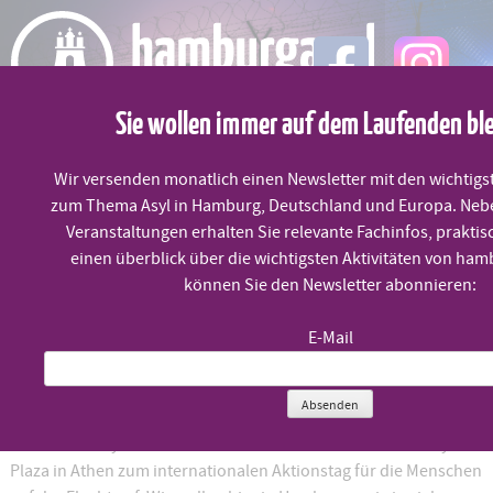
Skip
to
content
Sie wollen immer auf dem Laufenden bl
MENÜ
Wir versenden monatlich einen Newsletter mit den wichtigs
zum Thema Asyl in Hamburg, Deutschland und Europa. Neb
Idomeni ist überall
Veranstaltungen erhalten Sie relevante Fachinfos, praktis
einen überblick über die wichtigsten Aktivitäten von ham
können Sie den Newsletter abonnieren:
Samstag, 18.3. um 14:00 Uhr
E-Mail
Am 18. März, den Jahrestag des EU-Türkei-Deals, rufen
Absenden
Griechenland-Solidaritätsgruppen, das Netzwerk
Welcome2Stay und die Geflüchteten im besetzten Hotel City
Plaza in Athen zum internationalen Aktionstag für die Menschen