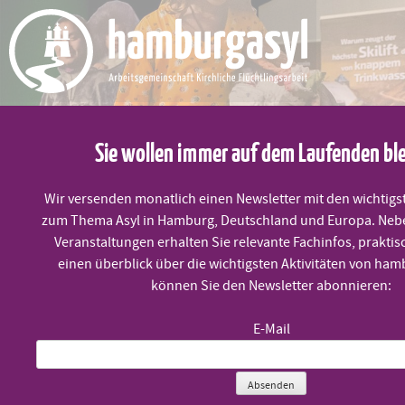
Skip
to
content
Sie wollen immer auf dem Laufenden bl
Wir versenden monatlich einen Newsletter mit den wichtigs
zum Thema Asyl in Hamburg, Deutschland und Europa. Neb
MENÜ
Veranstaltungen erhalten Sie relevante Fachinfos, praktis
einen überblick über die wichtigsten Aktivitäten von ham
können Sie den Newsletter abonnieren:
Klimaflucht – der Klimawandel hat
E-Mail
viele Gesichter
Absenden