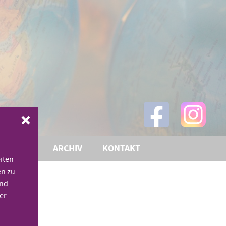
THEMEN
ARCHIV
KONTAKT
iten
en zu
und
er