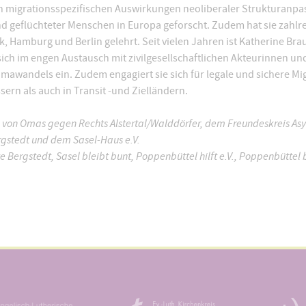
en migrationsspezifischen Auswirkungen neoliberaler Strukturanp
d geflüchteter Menschen in Europa geforscht. Zudem hat sie zahlre
, Hamburg und Berlin gelehrt. Seit vielen Jahren ist Katherine Brau
sich im engen Austausch mit zivilgesellschaftlichen Akteurinnen u
mawandels ein. Zudem engagiert sie sich für legale und sichere M
rn als auch in Transit -und Zielländern.
n von Omas gegen Rechts Alstertal/Walddörfer, dem Freundeskreis Asyl 
gstedt und dem Sasel-Haus e.V.
 Bergstedt, Sasel bleibt bunt, Poppenbüttel hilft e.V., Poppenbüttel