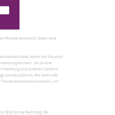
ten Monate dominiert. Dabei sind
Norddeutschland, kennt die Situation
rnehmung kursiert. Sie ist eine
r in Hamburg und anderen Ländern.
age zurückzuführen. Wir laden alle
en Thema auseinanderzusetzen, um
 Brot für die Welt tätig. Als