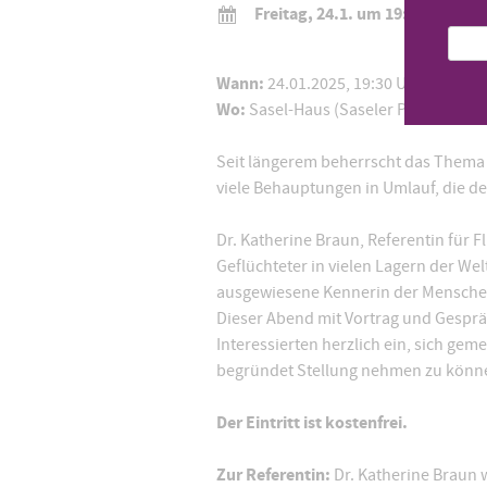
Freitag, 24.1. um 19:30 Uhr
Wann:
24.01.2025, 19:30 Uhr
Wo:
Sasel-Haus (Saseler Parkweg 3,
Seit längerem beherrscht das Thema 
viele Behauptungen in Umlauf, die d
Dr. Katherine Braun, Referentin für 
Geflüchteter in vielen Lagern der Wel
ausgewiesene Kennerin der Menschen
Dieser Abend mit Vortrag und Gespräc
Interessierten herzlich ein, sich g
begründet Stellung nehmen zu könne
Der Eintritt ist kostenfrei.
Zur Referentin:
Dr. Katherine Braun w