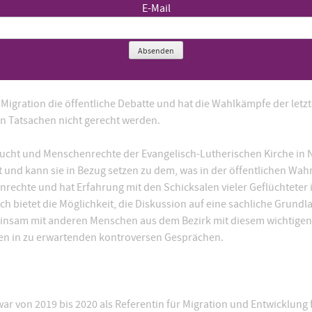
E-Mail
Absenden
 22393 Hamburg)
Migration die öffentliche Debatte und hat die Wahlkämpfe der letz
en Tatsachen nicht gerecht werden.
Flucht und Menschenrechte der Evangelisch-Lutherischen Kirche in 
t und kann sie in Bezug setzen zu dem, was in der öffentlichen Wah
rechte und hat Erfahrung mit den Schicksalen vieler Geflüchtete
h bietet die Möglichkeit, die Diskussion auf eine sachliche Grundl
emeinsam mit anderen Menschen aus dem Bezirk mit diesem wichtig
n in zu erwartenden kontroversen Gesprächen.
ar von 2019 bis 2020 als Referentin für Migration und Entwicklung für