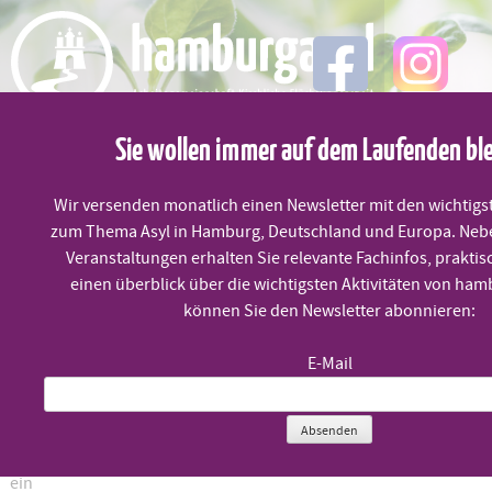
Skip
to
content
MENÜ
Sie wollen immer auf dem Laufenden bl
Wir versenden monatlich einen Newsletter mit den wichtigs
Seebrücke Hamburg –
zum Thema Asyl in Hamburg, Deutschland und Europa. Neb
Veranstaltungen erhalten Sie relevante Fachinfos, praktis
einen überblick über die wichtigsten Aktivitäten von ham
Großdemonstration am 02.09.2018
können Sie den Newsletter abonnieren:
E-Mail
Sonntag, 2.9. um 14:30 Uhr
Absenden
Mit der SEEBRÜCKE-Großdemonstration am 2.9.2018 wollen wir
ein