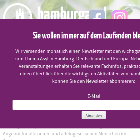
Skip
to
content
Sie wollen immer auf dem Laufenden bl
MENÜ
Wir versenden monatlich einen Newsletter mit den wichtigs
zum Thema Asyl in Hamburg, Deutschland und Europa. Neb
Sommerfest ALTE SCHULE
Veranstaltungen erhalten Sie relevante Fachinfos, praktis
einen überblick über die wichtigsten Aktivitäten von ham
können Sie den Newsletter abonnieren:
Samstag, 17.8. um 14:00 Uhr
E-Mail
Seit über zwei Jahren gibt es dass Begegnungszentrum ALTE
Absenden
SCHULE NIENDORF mit seinen Café MITTENMANG und mit einem
umfangreichen, zumeist durch Ehrenamtliche gestemmten
Angebot für alle neuen und alteingesessenen Menschen im