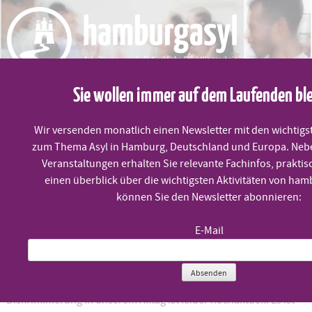
Skip
to
content
Sie wollen immer auf dem Laufenden bl
MENÜ
Wir versenden monatlich einen Newsletter mit den wichtigs
zum Thema Asyl in Hamburg, Deutschland und Europa. Neb
Veranstaltungen erhalten Sie relevante Fachinfos, praktis
Theater zum Leben
einen überblick über die wichtigsten Aktivitäten von ham
können Sie den Newsletter abonnieren:
E-Mail
Freitag, 20.3. um 17:00 Uhr
Absenden
Haltung zeigen.
Diskriminierung in unserem Alltag ist leider hochaktuell. Es ist