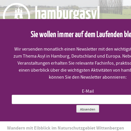
Skip
to
content
Sie wollen immer auf dem Laufenden bl
Wir versenden monatlich einen Newsletter mit den wichtigs
zum Thema Asyl in Hamburg, Deutschland und Europa. Neb
MENÜ
Veranstaltungen erhalten Sie relevante Fachinfos, praktis
einen überblick über die wichtigsten Aktivitäten von ham
können Sie den Newsletter abonnieren:
Wandern mit Elbblick
E-Mail
Samstag, 17.5. um 11:00 Uhr
Absenden
Wandern mit Elbblick im Naturschutzgebiet Wittenbergen