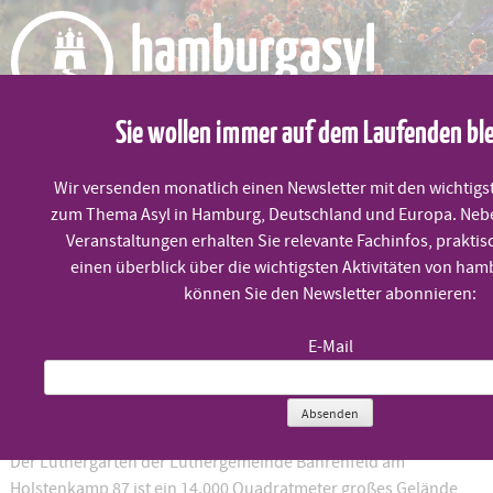
Skip
to
content
Sie wollen immer auf dem Laufenden bl
MENÜ
Wir versenden monatlich einen Newsletter mit den wichtigs
zum Thema Asyl in Hamburg, Deutschland und Europa. Neb
Veranstaltungen erhalten Sie relevante Fachinfos, praktis
einen überblick über die wichtigsten Aktivitäten von ham
Wir entdecken den Luthergarten
können Sie den Newsletter abonnieren:
E-Mail
Sonntag, 21.6. um 13:00 Uhr
Absenden
Mit Führung und Picknick!
Der Luthergarten der Luthergemeinde Bahrenfeld am
Holstenkamp 87 ist ein 14.000 Quadratmeter großes Gelände,