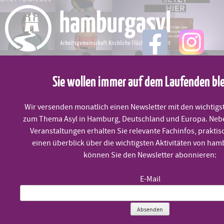
Skip
to
content
MENÜ
Sie wollen immer auf dem Laufenden bl
Wir versenden monatlich einen Newsletter mit den wichtigs
WIR SIND JETZT HIER. Geschichten
zum Thema Asyl in Hamburg, Deutschland und Europa. Neb
Veranstaltungen erhalten Sie relevante Fachinfos, praktis
einen überblick über die wichtigsten Aktivitäten von ham
über das Ankommen
können Sie den Newsletter abonnieren:
E-Mail
Dienstag, 25.5. um 19:00 Uhr
Absenden
Filmvorführung & Gespräch (online)