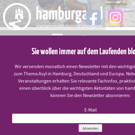
Skip
to
content
MENÜ
Sie wollen immer auf dem Laufenden bl
Weltkindertag
Wir versenden monatlich einen Newsletter mit den wichtigs
zum Thema Asyl in Hamburg, Deutschland und Europa. Neb
Veranstaltungen erhalten Sie relevante Fachinfos, praktis
Veröffentlicht am
18. September 2025
einen überblick über die wichtigsten Aktivitäten von ham
können Sie den Newsletter abonnieren:
Diakonie mahnt zum Weltkindertag: Kinderrechte werden im
E-Mail
Fluchtkontext gefährdet
Absenden
Anlässlich des Weltkindertages (20. September) kritisiert die