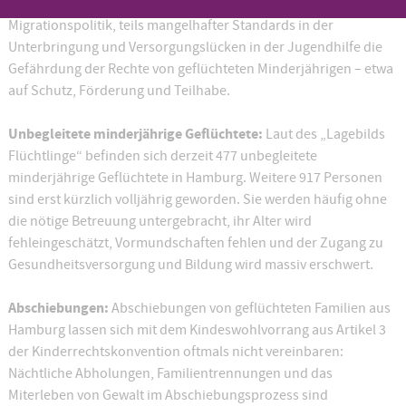
Diakonie Hamburg angesichts oft restriktiver Maßnahmen in der
Migrationspolitik, teils mangelhafter Standards in der
Unterbringung und Versorgungslücken in der Jugendhilfe die
Gefährdung der Rechte von geflüchteten Minderjährigen – etwa
auf Schutz, Förderung und Teilhabe.
Unbegleitete minderjährige Geflüchtete:
Laut des „Lagebilds
Flüchtlinge“ befinden sich derzeit 477 unbegleitete
minderjährige Geflüchtete in Hamburg. Weitere 917 Personen
sind erst kürzlich volljährig geworden. Sie werden häufig ohne
die nötige Betreuung untergebracht, ihr Alter wird
fehleingeschätzt, Vormundschaften fehlen und der Zugang zu
Gesundheitsversorgung und Bildung wird massiv erschwert.
Abschiebungen:
Abschiebungen von geflüchteten Familien aus
Hamburg lassen sich mit dem Kindeswohlvorrang aus Artikel 3
der Kinderrechtskonvention oftmals nicht vereinbaren:
Nächtliche Abholungen, Familientrennungen und das
Miterleben von Gewalt im Abschiebungsprozess sind