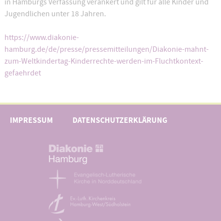
in Hamburgs Verfassung verankert und gilt für alle Kinder und
Jugendlichen unter 18 Jahren.
https://www.diakonie-
hamburg.de/de/presse/pressemitteilungen/Diakonie-mahnt-
zum-Weltkindertag-Kinderrechte-werden-im-Fluchtkontext-
gefaehrdet
IMPRESSUM
DATENSCHUTZERKLÄRUNG