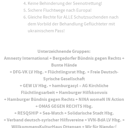
Keine Behinderung der Seenotrettung!
Sichere Fluchtwege nach Europa!
Gleiche Rechte für ALLE Schutzsuchenden nach
dem Vorbild der Behandlung Geflüchteter mit
ukrainischem Pass!
Unterzeichnende Gruppen:
Amnesty International + Bergedorfer Bündnis gegen Rechts +
Bunte Hände
+ DFG-VK LV Hbg. + Flüchtlingsrat Hbg. + Freie Deutsch-
Syrische Gesellschaft
+ GEW LV Hbg. + hamburgasyl – AG Kirchliche
Flüchtlingsarbeit + Hamburger Hilfskonvois
+ Hamburger Bündnis gegen Rechts + NINA womeN IN Action
+ OMAS GEGEN RECHTS Hbg.
+ RESQSHIP + Sea-Watch + Solidarische Stadt Hbg.
+ Verband deutsch-syrischer Hilfsvereine + VVN-BdA LV Hbg. +
WillkommensKulturHaus Ottensen + Wir für Niendo
rf