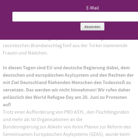
Am 26.05.23 feierte Deutschland ein trauriges Jubiläum – 30
E-Mail
Jahre Asylrechtsverschärfung
.
Auf Betreiben der CDU-FDP- Regierung schränkte der Bundestag
1993 das Asylrecht drastisch ein. Auch die meisten SPD-
Absenden
Abgeordneten wollten die Zahl Schutzsuchender einschränken
und stimmten zu. 3 Tage später starben in Solingen bei einem
rassistischen Brandanschlag fünf aus der Türkei stammende
Frauen und Mädchen.
In diesen Tagen sind EU und deutsche Regierung dabei, dem
deutschen und europäischen Asylsystem und den Rechten der
mit Ziel Deutschland fliehenden Menschen den Todesstoß zu
versetzen. Das werden wir nicht hinnehmen! Wir rufen daher
anlässlich des World Refugee Day am 20. Juni zu Protesten
auf!
Trotz einer Aufforderung von PRO ASYL, den Flüchtlingsräten
und mehr als 50 Organisationen an die
Bundesregierung zur Abkehr von ihren Plänen zur Reform des
Gemeinsamen Europäischen Asylsystems (GEAS), wurde beim