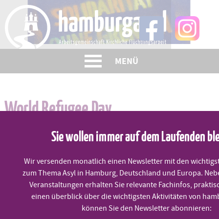
Skip
to
content
MENÜ
World Refugee Day
Sie wollen immer auf dem Laufenden bl
Veröffentlicht am
19. Juni 2023
Wir versenden monatlich einen Newsletter mit den wichtigs
zum Thema Asyl in Hamburg, Deutschland und Europa. Neb
– Keine Kompromisse bei Menschenrechten!
Veranstaltungen erhalten Sie relevante Fachinfos, praktis
– Gleiche Rechte für alle Schutzsuchenden!
einen überblick über die wichtigsten Aktivitäten von ham
– Kein weiterer Abbau von Flüchtlingsrechten in Europa!
können Sie den Newsletter abonnieren: