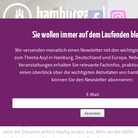
Skip
to
content
Sie wollen immer auf dem Laufenden bl
MENÜ
Wir versenden monatlich einen Newsletter mit den wichtigs
zum Thema Asyl in Hamburg, Deutschland und Europa. Neb
Unser Blog – Recht auf Bildung
Veranstaltungen erhalten Sie relevante Fachinfos, praktis
einen überblick über die wichtigsten Aktivitäten von ham
können Sie den Newsletter abonnieren:
Veröffentlicht am
8. Juni 2022
E-Mail
Das Recht auf Bildung ist festgeschrieben in den
Absenden
Kinderrechtskonventionen und sollte für alle Kinder
unabhängig von ihrem Aufenthaltsstatus gelten. In der Praxis
sieht die Situation jedoch häufig anders aus. Mehr als die Hälfte